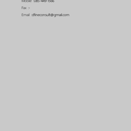
Mobile :
085-449-1566
Fax :
-
Email :
dfineconsult@gmail.com