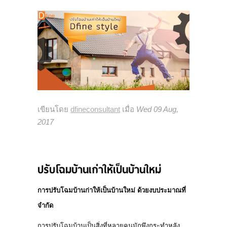
CONTACT US
ร่วมงานกับเรา
MAP
บริการของท่อตันมือปราบ
บริการเทถนนคอนกรีต
เขียนโดย
dfineconsultant
เมื่อ
Wed 09 Aug,
บริการซ่อมส่วนต่อเติมบ้าน อาคาร ทรุด ร้าว
2017
เอียง
ปรับโฉมบ้านเก่าให้เป็นบ้านใหม่
การปรับโฉมบ้านก่าให้เป็นบ้านใหม่ ด้วยงบประมาณที่
จำกัด
การปรับโฉมบ้านเป็นสิ่งที่หลายคนมักพึงกระทำหลัง