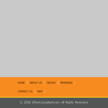
HOME
ABOUT US
SERVICE
REFERENCE
CONTACT US
MAP
©
2026
DfineConsultant.com All Rights Reserved.