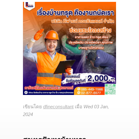
CONTACT US
ร่วมงานกับเรา
MAP
บริการของท่อตันมือปราบ
บริการเทถนนคอนกรีต
บริการซ่อมส่วนต่อเติมบ้าน อาคาร ทรุด ร้าว
เอียง
เขียนโดย
dfineconsultant
เมื่อ
Wed 03 Jan,
2024