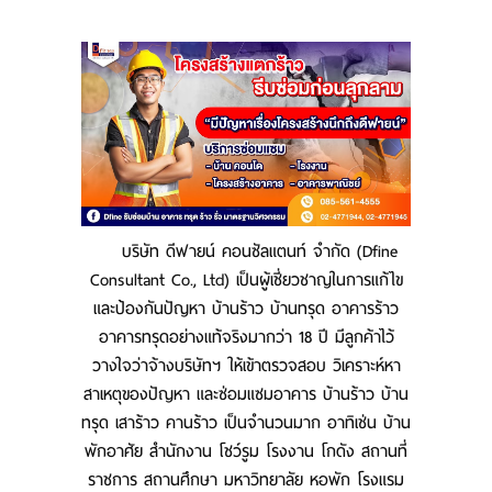
CONTACT US
ร่วมงานกับเรา
MAP
บริการของท่อตันมือปราบ
บริการเทถนนคอนกรีต
บริการซ่อมส่วนต่อเติมบ้าน อาคาร ทรุด ร้าว
บริษัท ดีฟายน์ คอนซัลแตนท์ จำกัด (Dfine
เอียง
Consultant Co., Ltd) เป็นผู้เชี่ยวชาญในการแก้ไข
และป้องกันปัญหา บ้านร้าว บ้านทรุด อาคารร้าว
อาคารทรุดอย่างแท้จริงมากว่า 18 ปี มีลูกค้าไว้
วางใจว่าจ้างบริษัทฯ ให้เข้าตรวจสอบ วิเคราะห์หา
สาเหตุของปัญหา และซ่อมแซมอาคาร บ้านร้าว บ้าน
ทรุด เสาร้าว คานร้าว เป็นจำนวนมาก อาทิเช่น บ้าน
พักอาศัย สำนักงาน โชว์รูม โรงงาน โกดัง สถานที่
ราชการ สถานศึกษา มหาวิทยาลัย หอพัก โรงแรม