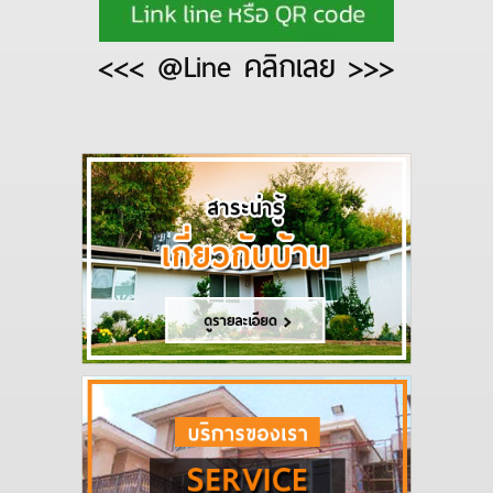
<<< @Line คลิกเลย >>>