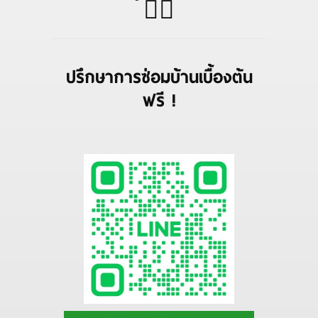
👈🏻
ปรึกษาการซ่อมบ้านเบื้องต้น
ฟรี !